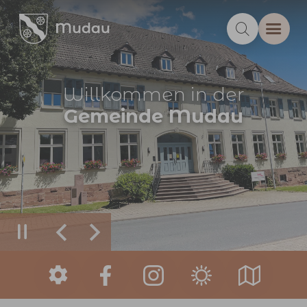
Zum Hauptinhalt springen
Willkommen in der
Gemeinde Mudau
Zurück
Weiter
Sie sind hier: