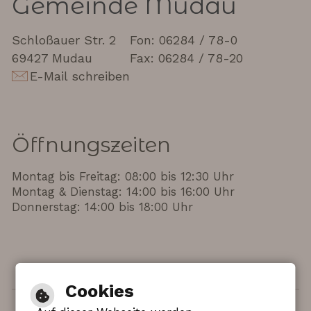
Gemeinde Mudau
Schloßauer Str. 2
Fon: 06284 / 78-0
69427 Mudau
Fax: 06284 / 78-20
E-Mail schreiben
Öffnungszeiten
Montag bis Freitag: 08:00 bis 12:30 Uhr
Montag & Dienstag: 14:00 bis 16:00 Uhr
Donnerstag: 14:00 bis 18:00 Uhr
Cookies