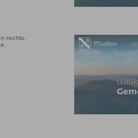
en rechts.
le.