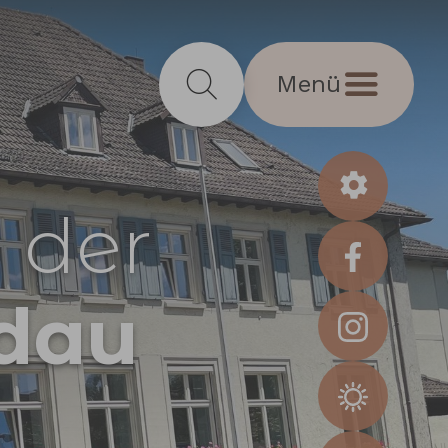
Menü
 der
dau