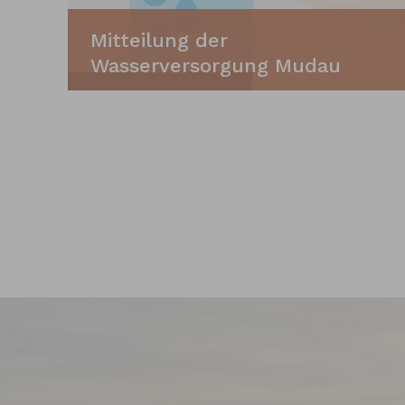
Mitteilung der
Wasserversorgung Mudau
Aufgrund der anhaltenden
Trockenheit und der ausbleibenden
Niederschläge verzeichnen wir derzeit
rückläufige Pegelstände in den
Tiefbrunnen der öffentlichen
Wasserversorgung der Gemeinde
Mudau. Insbesondere bitten wir Sie,
auf folgende Maßnahmen zu
verzichten: · das Waschen von
Autos
Zum Artikel