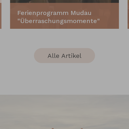
Ferienprogramm Mudau
"Überraschungsmomente"
Mudau. (lm)
„Überraschungsmomente“ war der
Alle Artikel
erste Programmpunkt des Mudauer
Ferienprogramms 2026 überschrieben
und die Erwartung auf diese
„Momente“ war überwältigend wie
die Anmeldung von 44 interessierten
Ferienkindern deutlich machte. Das
Gemeindeteam mit Carolin Breunig
und Andreas Schrott vor Ort war
ganz hervorragend vorbereitet.
Zum Artikel
Namensschilder für die Kinder waren