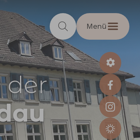
Menü
 der
dau