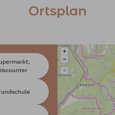
Ortsplan
upermarkt,
Discounter
rundschule