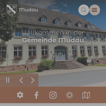
Zum Hauptinhalt springen
Willkommen in der
Gemeinde Mudau
Zurück
Weiter
Sie sind hier: