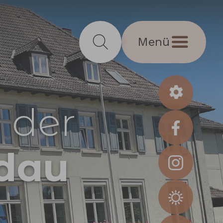
Menü
 der
dau