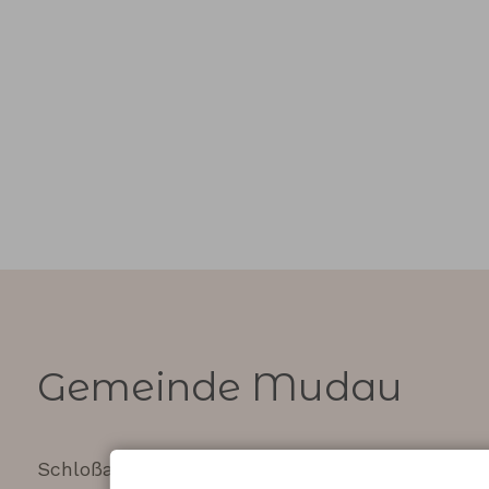
Gemeinde Mudau
Schloßauer Str. 2
Fon: 06284 / 78-0