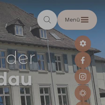
Menü
 der
dau