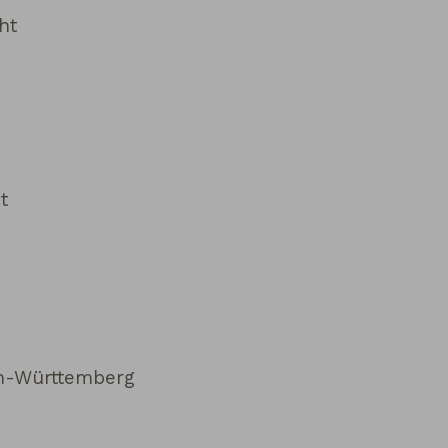
ht
t
en-Württemberg